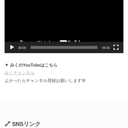
プ
レ
ー
ヤ
ー
00:00
09:30
▼ みくのYouTubeはこちら
みくチャンネル
よかったらチャンネル登録お願いします🌸
🔗 SNSリンク