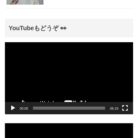
YouTubeもどうぞ 👀
動
画
プ
レ
ー
ヤ
ー
00:00
06:19
動
画