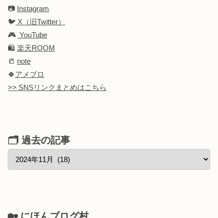
📷
Instagram
🐦
X（旧Twitter）
🎮
YouTube
🛍️
楽天ROOM
📒
note
🍀
アメブロ
>> SNSリンクまとめはこちら
🗂 過去の記事
🏡 にほんブログ村