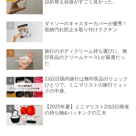
詰め替え容器がすごく良かった。
ダイソーのキャスターカバーが優秀！
収納汚れ防止＆取り付けラクチン
旅行のボディクリーム持ち運びに、無
印良品のクリームケースLが最適だっ
た
1泊2日国内旅行は無印良品のリュック
ひとつで。ミニマリストの旅行リュッ
クの中身。
【2025年夏】ミニマリスト2泊3日帰省
の持ち物&パッキングの工夫