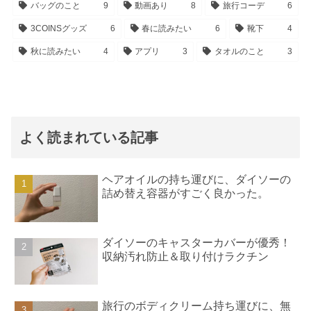
バッグのこと
9
動画あり
8
旅行コーデ
6
3COINSグッズ
6
春に読みたい
6
靴下
4
秋に読みたい
4
アプリ
3
タオルのこと
3
よく読まれている記事
ヘアオイルの持ち運びに、ダイソーの
詰め替え容器がすごく良かった。
ダイソーのキャスターカバーが優秀！
収納汚れ防止＆取り付けラクチン
旅行のボディクリーム持ち運びに、無