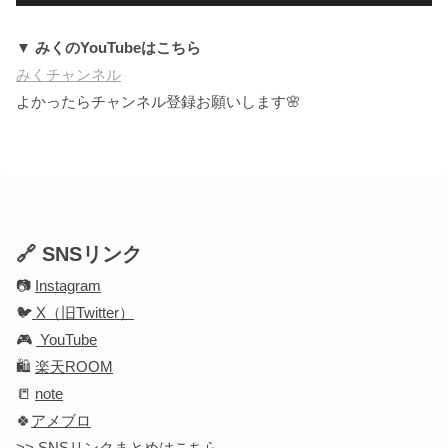
▼ みくのYouTubeはこちら
みくチャンネル
よかったらチャンネル登録お願いします🌸
🔗 SNSリンク
📷
Instagram
🐦
X（旧Twitter）
🎮
YouTube
🛍️
楽天ROOM
📒
note
🍀
アメブロ
>> SNSリンクまとめはこちら