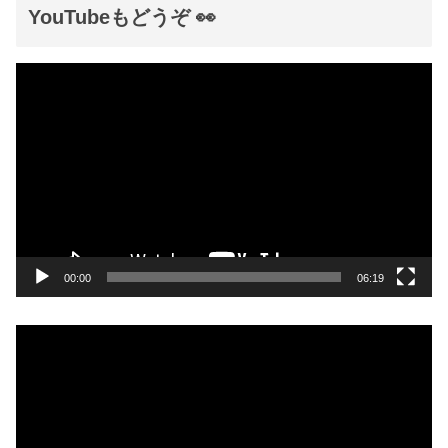
YouTubeもどうぞ 👀
動
画
プ
レ
ー
ヤ
ー
00:00
06:19
動
画
プ
レ
ー