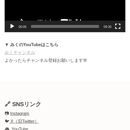
ヤ
ー
00:00
09:30
▼ みくのYouTubeはこちら
みくチャンネル
よかったらチャンネル登録お願いします🌸
🔗 SNSリンク
📷
Instagram
🐦
X（旧Twitter）
🎮
YouTube