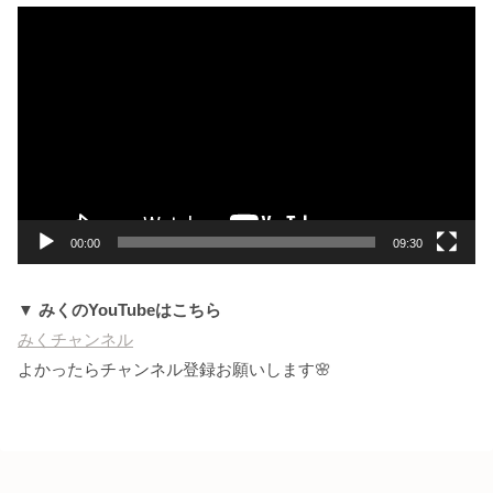
動
画
プ
レ
ー
ヤ
ー
00:00
09:30
▼ みくのYouTubeはこちら
みくチャンネル
よかったらチャンネル登録お願いします🌸