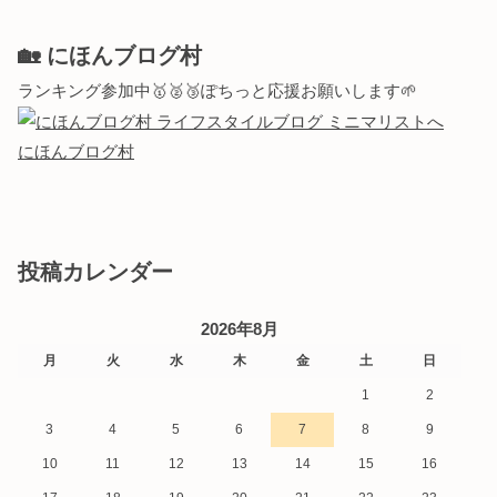
🏡 にほんブログ村
ランキング参加中🥇🥈🥉ぽちっと応援お願いします🌱
にほんブログ村
投稿カレンダー
2026年8月
月
火
水
木
金
土
日
1
2
3
4
5
6
7
8
9
10
11
12
13
14
15
16