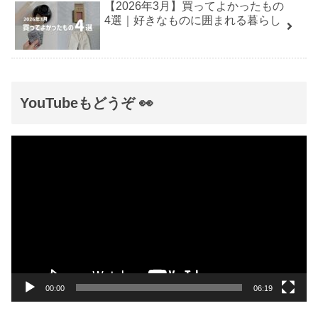
【2026年3月】買ってよかったもの
4選｜好きなものに囲まれる暮らし
YouTubeもどうぞ 👀
動
画
プ
レ
ー
ヤ
ー
00:00
06:19