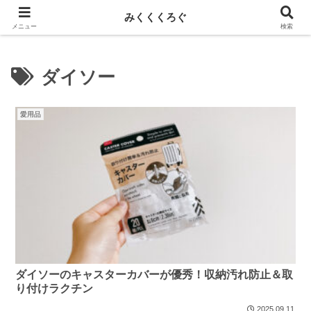
新しい記事はnoteに投稿しています！
みくくくろぐ
メニュー
検索
ダイソー
愛用品
ダイソーのキャスターカバーが優秀！収納汚れ防止＆取
り付けラクチン
2025.09.11