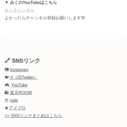
▼ みくのYouTubeはこちら
みくチャンネル
よかったらチャンネル登録お願いします🌸
🔗 SNSリンク
📷
Instagram
🐦
X（旧Twitter）
🎮
YouTube
🛍️
楽天ROOM
📒
note
🍀
アメブロ
>> SNSリンクまとめはこちら