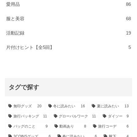
愛用品
86
服と美容
68
活動記録
19
片付けヒント【全5回】
5
タグで探す
無印グッズ
20
冬に読みたい
16
夏に読みたい
13
旅行パッキング
11
グローバルワーク
11
ダイソー
9
バッグのこと
9
動画あり
8
旅行コーデ
6
3COINSグッズ
6
春に読みたい
6
靴下
4