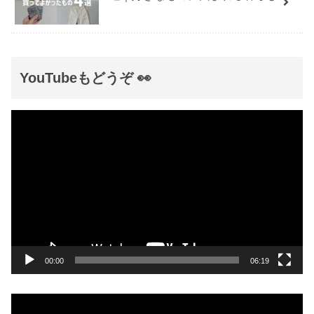
YouTubeもどうぞ 👀
動
画
プ
レ
ー
ヤ
ー
00:00
06:19
動