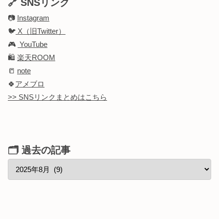
🔗 SNSリンク
📷
Instagram
🐦
X（旧Twitter）
🎮
YouTube
🛍️
楽天ROOM
📒
note
🍀
アメブロ
>> SNSリンクまとめはこちら
🗂 過去の記事