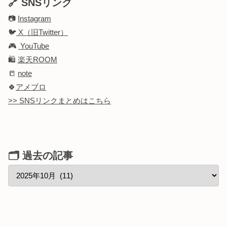
🔗 SNSリンク
📷
Instagram
🐦
X（旧Twitter）
🎮
YouTube
🛍️
楽天ROOM
📒
note
🍀
アメブロ
>> SNSリンクまとめはこちら
🗂 過去の記事