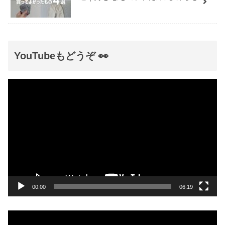
YouTubeもどうぞ 👀
動
画
プ
レ
ー
ヤ
ー
00:00
06:19
動