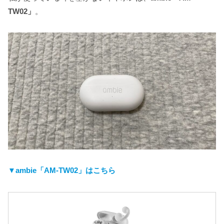
TW02」
。
▼ambie「AM-TW02
」はこちら