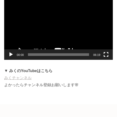
動
画
プ
レ
ー
ヤ
ー
00:00
06:19
▼ みくのYouTubeはこちら
みくチャンネル
よかったらチャンネル登録お願いします🌸