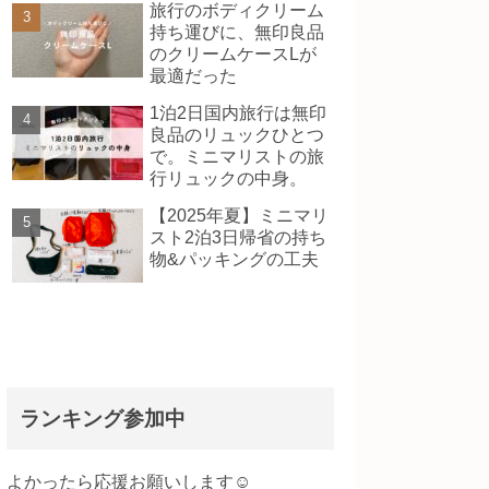
旅行のボディクリーム
持ち運びに、無印良品
のクリームケースLが
最適だった
1泊2日国内旅行は無印
良品のリュックひとつ
で。ミニマリストの旅
行リュックの中身。
【2025年夏】ミニマリ
スト2泊3日帰省の持ち
物&パッキングの工夫
ランキング参加中
よかったら応援お願いします☺️