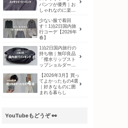
パンツが優秀｜お
しゃれなのに楽に
履ける一本
少ない服で着回
す！1泊2日国内旅
行コーデ【2026年
春】
1泊2日国内旅行の
持ち物｜無印良品
「撥水リップスト
ップショルダーバ
ッグ」にパッキン
【2026年3月】買っ
グ！【2026年3月】
てよかったもの4選
｜好きなものに囲
まれる暮らし
YouTubeもどうぞ 👀