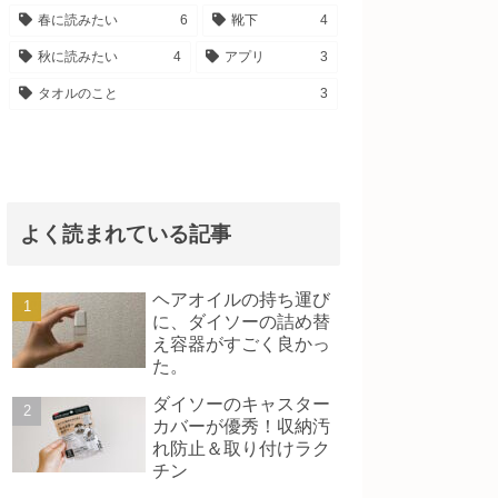
春に読みたい
6
靴下
4
秋に読みたい
4
アプリ
3
タオルのこと
3
よく読まれている記事
ヘアオイルの持ち運び
に、ダイソーの詰め替
え容器がすごく良かっ
た。
ダイソーのキャスター
カバーが優秀！収納汚
れ防止＆取り付けラク
チン