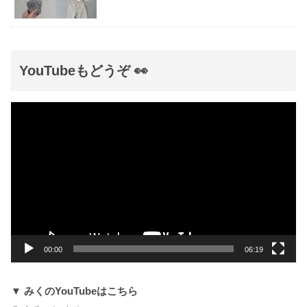
YouTubeもどうぞ 👀
動
画
プ
レ
ー
ヤ
ー
00:00
06:19
▼ みくのYouTubeはこちら