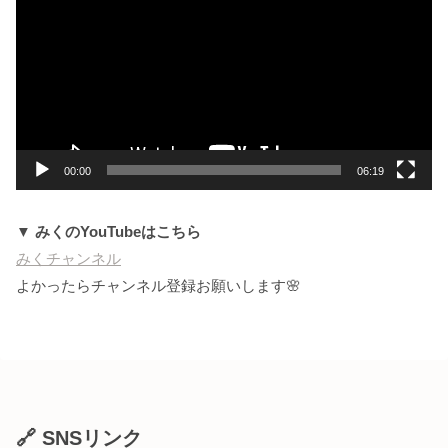
プ
レ
ー
ヤ
ー
00:00
06:19
▼ みくのYouTubeはこちら
みくチャンネル
よかったらチャンネル登録お願いします🌸
🔗 SNSリンク