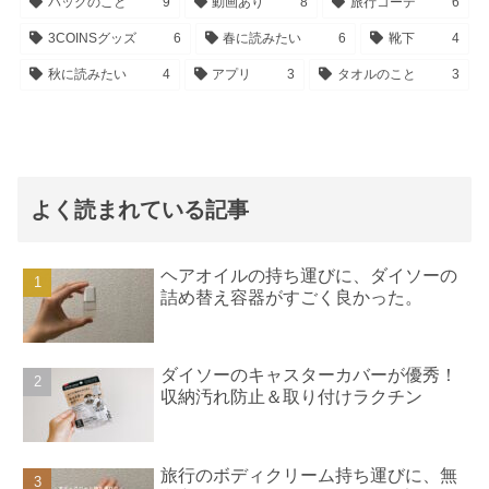
バッグのこと
9
動画あり
8
旅行コーデ
6
3COINSグッズ
6
春に読みたい
6
靴下
4
秋に読みたい
4
アプリ
3
タオルのこと
3
よく読まれている記事
ヘアオイルの持ち運びに、ダイソーの
詰め替え容器がすごく良かった。
ダイソーのキャスターカバーが優秀！
収納汚れ防止＆取り付けラクチン
旅行のボディクリーム持ち運びに、無