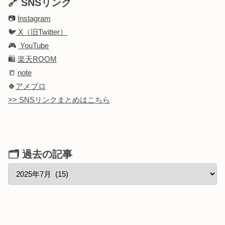
🔗 SNSリンク
📷
Instagram
🐦
X（旧Twitter）
🎮
YouTube
🛍️
楽天ROOM
📒
note
🍀
アメブロ
>> SNSリンクまとめはこちら
🗂 過去の記事