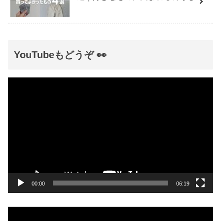
YouTubeもどうぞ 👀
動
画
プ
レ
ー
ヤ
ー
00:00
06:19
動