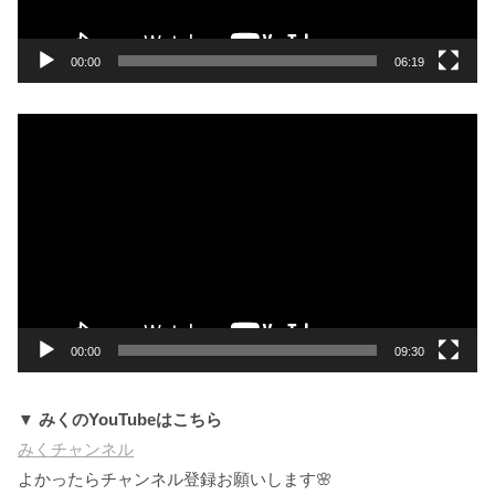
ー
00:00
06:19
動
画
プ
レ
ー
ヤ
ー
00:00
09:30
▼ みくのYouTubeはこちら
みくチャンネル
よかったらチャンネル登録お願いします🌸