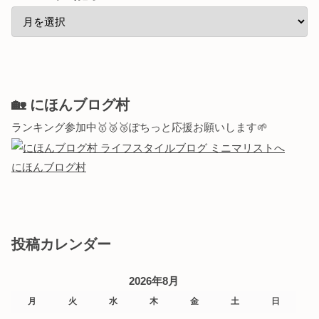
🏡 にほんブログ村
ランキング参加中🥇🥈🥉ぽちっと応援お願いします🌱
にほんブログ村
投稿カレンダー
2026年8月
月
火
水
木
金
土
日