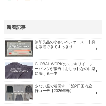
新着記事
無印良品の小さいペンケース｜中身
を厳選できてすっきり
GLOBAL WORKのスッキリイージ
ーパンツが優秀｜おしゃれなのに楽
に履ける一本
少ない服で着回す！1泊2日国内旅
行コーデ【2026年春】