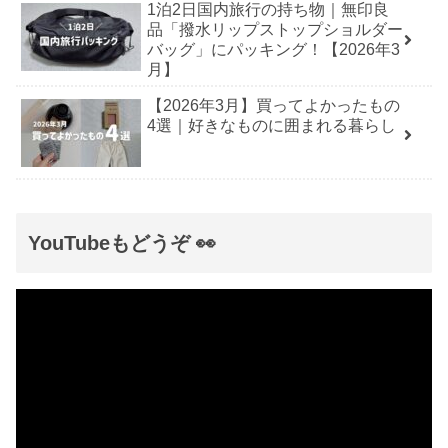
1泊2日国内旅行の持ち物｜無印良
品「撥水リップストップショルダー
バッグ」にパッキング！【2026年3
月】
【2026年3月】買ってよかったもの
4選｜好きなものに囲まれる暮らし
YouTubeもどうぞ 👀
動
画
プ
レ
ー
ヤ