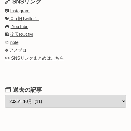
🔗 SNSリンク
📷
Instagram
🐦
X（旧Twitter）
🎮
YouTube
🛍️
楽天ROOM
📒
note
🍀
アメブロ
>> SNSリンクまとめはこちら
🗂 過去の記事