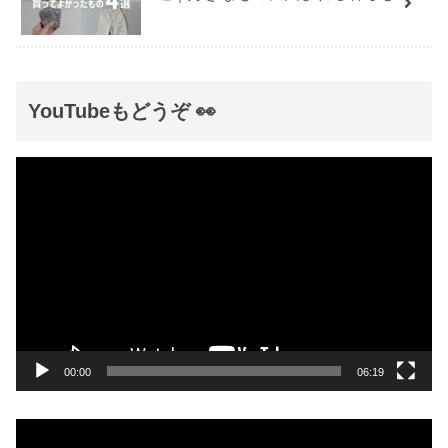
YouTubeもどうぞ 👀
動
画
プ
レ
ー
ヤ
ー
00:00
06:19
動