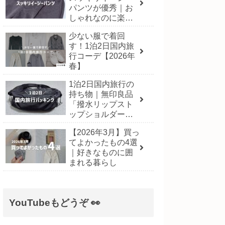
パンツが優秀｜お
しゃれなのに楽に
履ける一本
少ない服で着回
す！1泊2日国内旅
行コーデ【2026年
春】
1泊2日国内旅行の
持ち物｜無印良品
「撥水リップスト
ップショルダーバ
ッグ」にパッキン
【2026年3月】買っ
グ！【2026年3月】
てよかったもの4選
｜好きなものに囲
まれる暮らし
YouTubeもどうぞ 👀