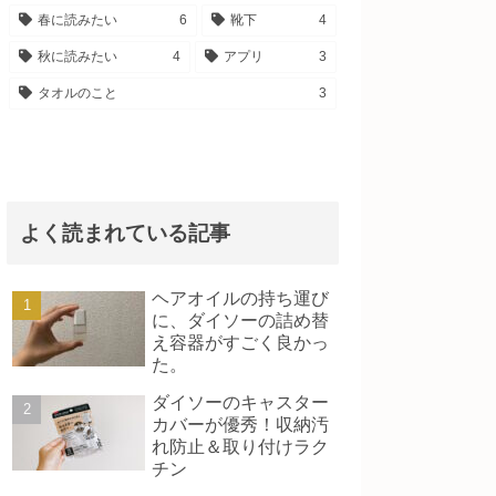
春に読みたい
6
靴下
4
秋に読みたい
4
アプリ
3
タオルのこと
3
よく読まれている記事
ヘアオイルの持ち運び
に、ダイソーの詰め替
え容器がすごく良かっ
た。
ダイソーのキャスター
カバーが優秀！収納汚
れ防止＆取り付けラク
チン