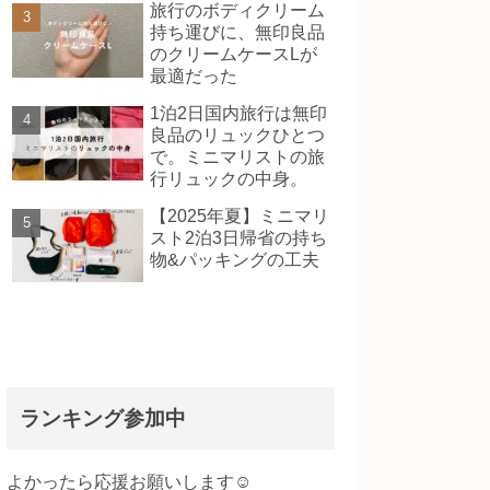
旅行のボディクリーム
持ち運びに、無印良品
のクリームケースLが
最適だった
1泊2日国内旅行は無印
良品のリュックひとつ
で。ミニマリストの旅
行リュックの中身。
【2025年夏】ミニマリ
スト2泊3日帰省の持ち
物&パッキングの工夫
ランキング参加中
よかったら応援お願いします☺️