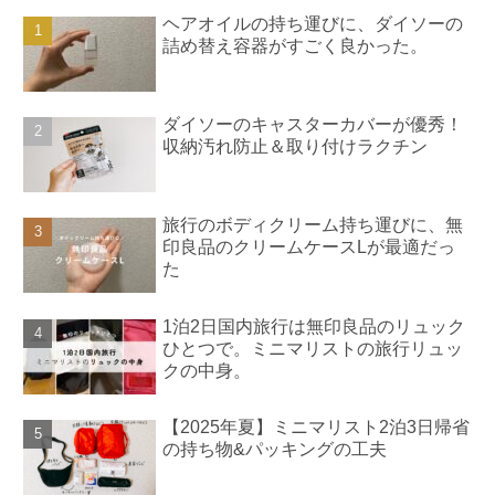
ヘアオイルの持ち運びに、ダイソーの
詰め替え容器がすごく良かった。
ダイソーのキャスターカバーが優秀！
収納汚れ防止＆取り付けラクチン
旅行のボディクリーム持ち運びに、無
印良品のクリームケースLが最適だっ
た
1泊2日国内旅行は無印良品のリュック
ひとつで。ミニマリストの旅行リュッ
クの中身。
【2025年夏】ミニマリスト2泊3日帰省
の持ち物&パッキングの工夫