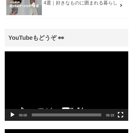
4選｜好きなものに囲まれる暮らし
YouTubeもどうぞ 👀
動
画
プ
レ
ー
ヤ
ー
00:00
06:19
動