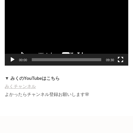
画
プ
レ
ー
ヤ
ー
00:00
09:30
▼ みくのYouTubeはこちら
みくチャンネル
よかったらチャンネル登録お願いします🌸