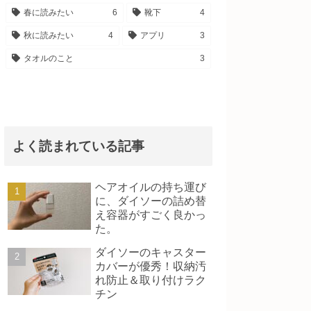
春に読みたい
6
靴下
4
秋に読みたい
4
アプリ
3
タオルのこと
3
よく読まれている記事
ヘアオイルの持ち運び
に、ダイソーの詰め替
え容器がすごく良かっ
た。
ダイソーのキャスター
カバーが優秀！収納汚
れ防止＆取り付けラク
チン