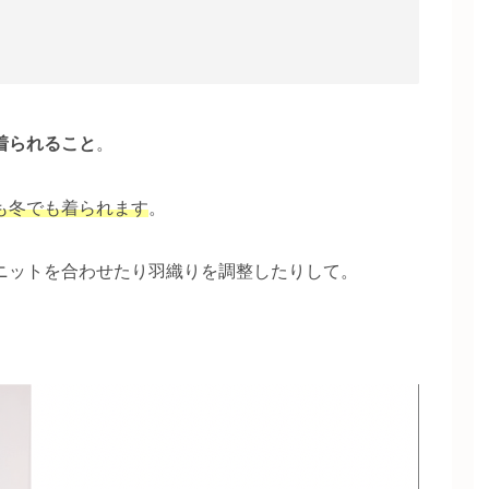
着られること
。
も冬でも着られます
。
ニットを合わせたり羽織りを調整したりして。