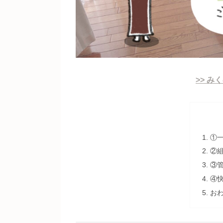
>> 
①
②
③
④
お