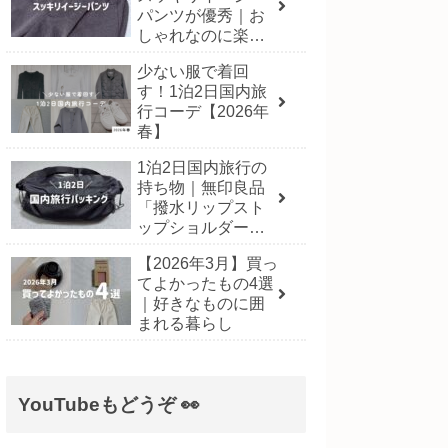
パンツが優秀｜お
しゃれなのに楽に
履ける一本
少ない服で着回
す！1泊2日国内旅
行コーデ【2026年
春】
1泊2日国内旅行の
持ち物｜無印良品
「撥水リップスト
ップショルダーバ
ッグ」にパッキン
【2026年3月】買っ
グ！【2026年3月】
てよかったもの4選
｜好きなものに囲
まれる暮らし
YouTubeもどうぞ 👀