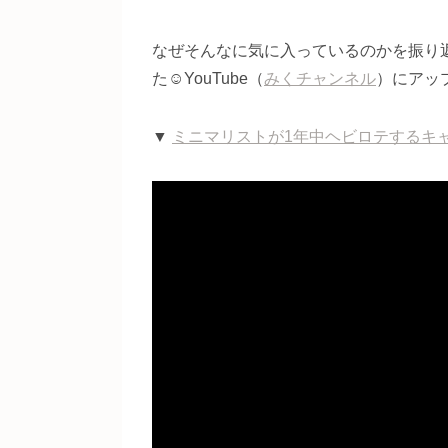
なぜそんなに気に入っているのかを振り
た☺️YouTube（
みくチャンネル
）にアッ
▼
ミニマリストが1年中ヘビロテするキ