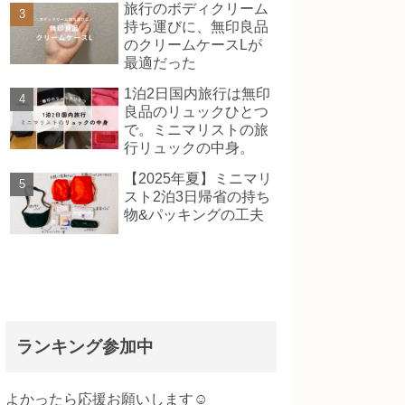
旅行のボディクリーム
持ち運びに、無印良品
のクリームケースLが
最適だった
1泊2日国内旅行は無印
良品のリュックひとつ
で。ミニマリストの旅
行リュックの中身。
【2025年夏】ミニマリ
スト2泊3日帰省の持ち
物&パッキングの工夫
ランキング参加中
よかったら応援お願いします☺️