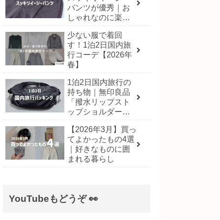
パンツが優秀｜お
しゃれなのに楽に
履ける一本
少ない服で着回
す！1泊2日国内旅
行コーデ【2026年
春】
1泊2日国内旅行の
持ち物｜無印良品
「撥水リップスト
ップショルダーバ
ッグ」にパッキン
【2026年3月】買っ
グ！【2026年3月】
てよかったもの4選
｜好きなものに囲
まれる暮らし
YouTubeもどうぞ 👀