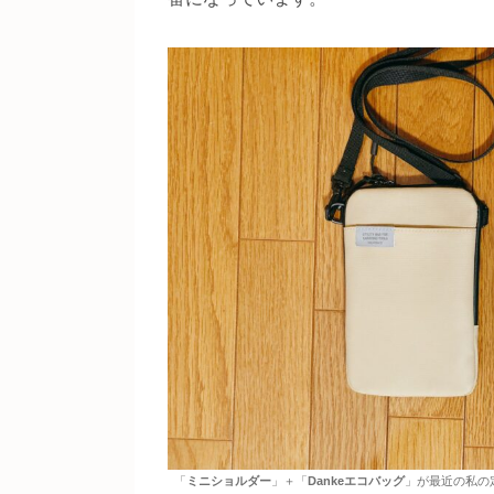
「
ミニショルダー
」＋「
Dankeエコバッグ
」が最近の私の