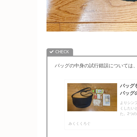
バッグの中身の試行錯誤については
バッグ
バッグ
よりシン
くしたい
た。2つ
物の日用の
みくくくろぐ