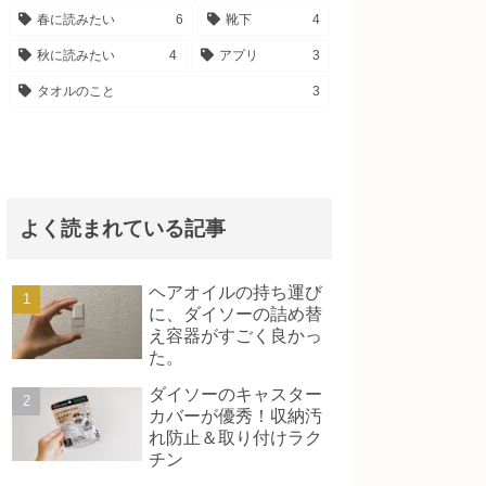
春に読みたい
6
靴下
4
秋に読みたい
4
アプリ
3
タオルのこと
3
よく読まれている記事
ヘアオイルの持ち運び
に、ダイソーの詰め替
え容器がすごく良かっ
た。
ダイソーのキャスター
カバーが優秀！収納汚
れ防止＆取り付けラク
チン