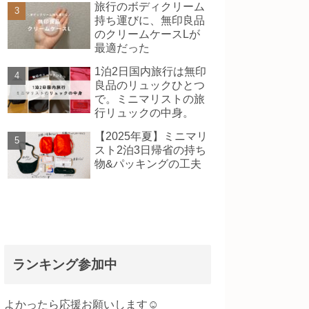
旅行のボディクリーム
持ち運びに、無印良品
のクリームケースLが
最適だった
1泊2日国内旅行は無印
良品のリュックひとつ
で。ミニマリストの旅
行リュックの中身。
【2025年夏】ミニマリ
スト2泊3日帰省の持ち
物&パッキングの工夫
ランキング参加中
よかったら応援お願いします☺️