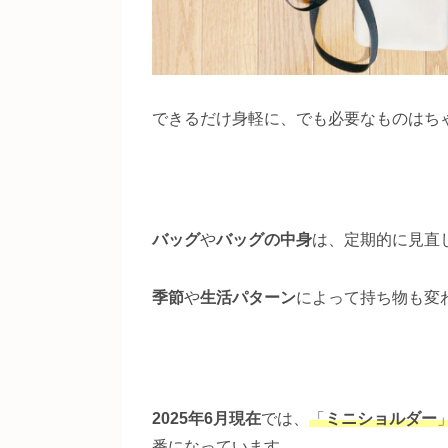
できるだけ身軽に、でも必要なものはち
バッグ
や
バッグの中身
は、定期的に見直
季節
や
生活パターン
によって持ち物も変
2025年6月現在
では、
「
ミニショルダー
番になっています。