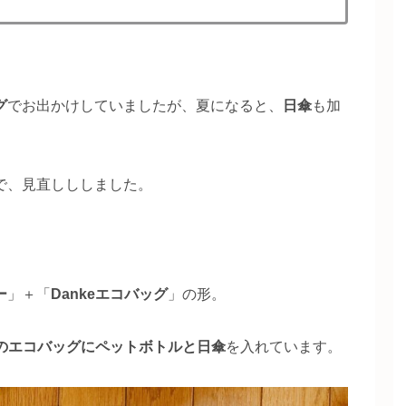
グ
でお出かけしていましたが、夏になると、
日傘
も加
で、見直しししました。
ー
」＋「
Dankeエコバッグ
」の形。
keのエコバッグにペットボトルと日傘
を入れています。