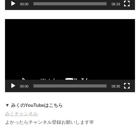
00:00
06:19
動
画
プ
レ
ー
ヤ
ー
00:00
09:30
▼ みくのYouTubeはこちら
みくチャンネル
よかったらチャンネル登録お願いします🌸