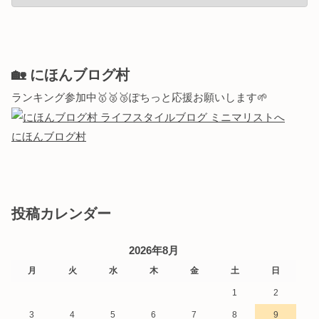
🏡 にほんブログ村
ランキング参加中🥇🥈🥉ぽちっと応援お願いします🌱
にほんブログ村
投稿カレンダー
2026年8月
月
火
水
木
金
土
日
1
2
3
4
5
6
7
8
9