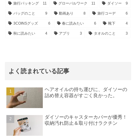
旅行パッキング
11
グローバルワーク
11
ダイソー
9
バッグのこと
9
動画あり
8
旅行コーデ
6
3COINSグッズ
6
春に読みたい
6
靴下
4
秋に読みたい
4
アプリ
3
タオルのこと
3
よく読まれている記事
ヘアオイルの持ち運びに、ダイソーの
詰め替え容器がすごく良かった。
ダイソーのキャスターカバーが優秀！
収納汚れ防止＆取り付けラクチン