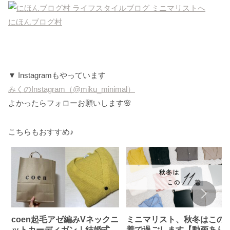
にほんブログ村
▼ Instagramもやっています
みくのInstagram（@miku_minimal）
よかったらフォローお願いします🌸
こちらもおすすめ♪
coen起毛アゼ編みVネックニ
ミニマリスト、秋冬はこの1
ットカーディガン｜結婚式で
着で過ごします【動画あり