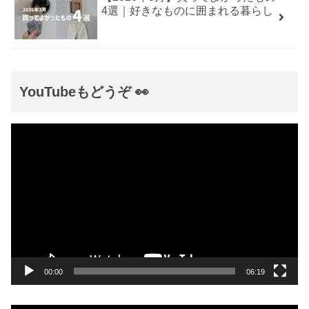
4選｜好きなものに囲まれる暮らし
YouTubeもどうぞ 👀
動
画
プ
レ
ー
ヤ
ー
00:00
06:19