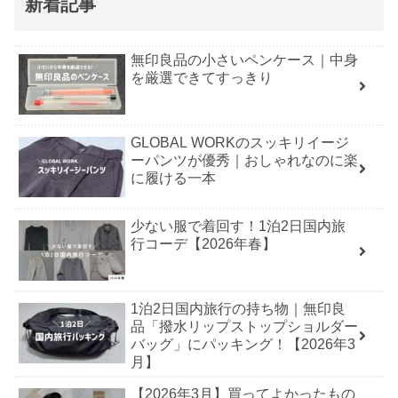
新着記事
無印良品の小さいペンケース｜中身
を厳選できてすっきり
GLOBAL WORKのスッキリイージ
ーパンツが優秀｜おしゃれなのに楽
に履ける一本
少ない服で着回す！1泊2日国内旅
行コーデ【2026年春】
1泊2日国内旅行の持ち物｜無印良
品「撥水リップストップショルダー
バッグ」にパッキング！【2026年3
月】
【2026年3月】買ってよかったもの