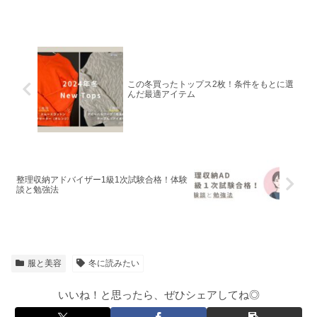
換で節約＆即解決
ルの魅力
この冬買ったトップス2枚！条件をもとに選
んだ最適アイテム
整理収納アドバイザー1級1次試験合格！体験
談と勉強法
服と美容
冬に読みたい
いいね！と思ったら、ぜひシェアしてね◎