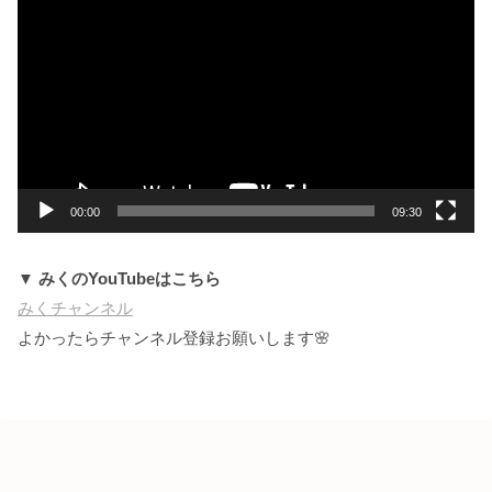
画
プ
レ
ー
ヤ
ー
00:00
09:30
▼ みくのYouTubeはこちら
みくチャンネル
よかったらチャンネル登録お願いします🌸