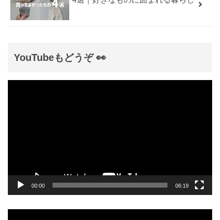
YouTubeもどうぞ 👀
動
画
プ
レ
ー
ヤ
ー
00:00
06:19
動