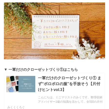
▼ 一軍だけのクローゼットづくり①はこちら
一軍だけのクローゼットづくり① ま
ず“ボロボロの服”を手放そう【片付
けヒントvol.3】
こんにちは。ミニマリストのみくです。整理収納
アドバイザー1級の知識を活かして、全5回の片付
けヒントをお届けします♪第３回のテーマは、
みくくくろぐ