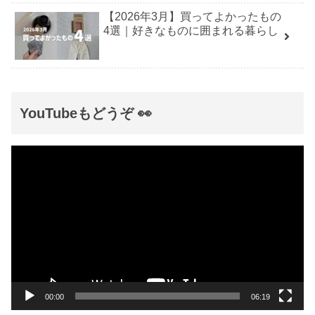
【2026年3月】買ってよかったもの
4選｜好きなものに囲まれる暮らし
YouTubeもどうぞ 👀
動
画
プ
レ
ー
ヤ
ー
00:00
06:19