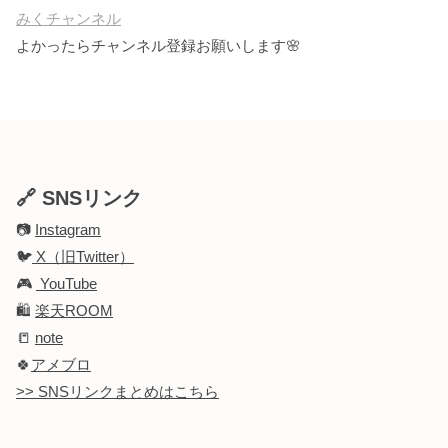
みくチャンネル
よかったらチャンネル登録お願いします🌸
🔗 SNSリンク
📷
Instagram
🐦
X（旧Twitter）
🎮
YouTube
🛍️
楽天ROOM
📒
note
🍀
アメブロ
>> SNSリンクまとめはこちら