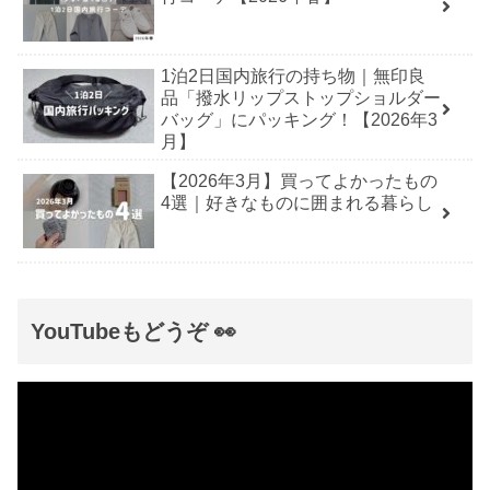
1泊2日国内旅行の持ち物｜無印良
品「撥水リップストップショルダー
バッグ」にパッキング！【2026年3
月】
【2026年3月】買ってよかったもの
4選｜好きなものに囲まれる暮らし
YouTubeもどうぞ 👀
動
画
プ
レ