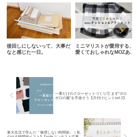
後回しにしないって、大事だ
ミニマリストが愛用する、
なと感じた一日。
愛くておしゃれなMOZあっ
たかグッズ
一軍だけのクローゼットづくり① まず“ボロ
ボロの服”を手放そう【片付けヒントvol.3】
東大生活で学んだ「無理しない時間術」｜私
のゆる時間術ベスト5【noteコンテスト応募