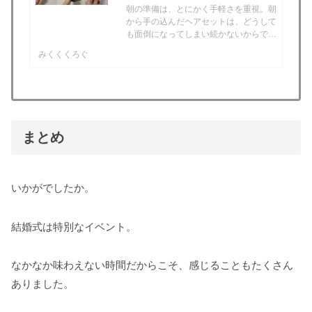
朝の準備は、とにかく手軽さを重視。朝
から手の込んだヘアセットは、どうして
も面倒になってしまい続かないからで
す。でも、綺麗で清潔感のある髪型でい
みくくくろぐ
たいとも思っています。この記事では、
そんな欲張りな私の、朝のシンプルヘア
セットをご紹介します。St...
まとめ
いかがでしたか。
結婚式は特別なイベント。
なかなか味わえない時間だからこそ、感じることもたくさん
ありました。