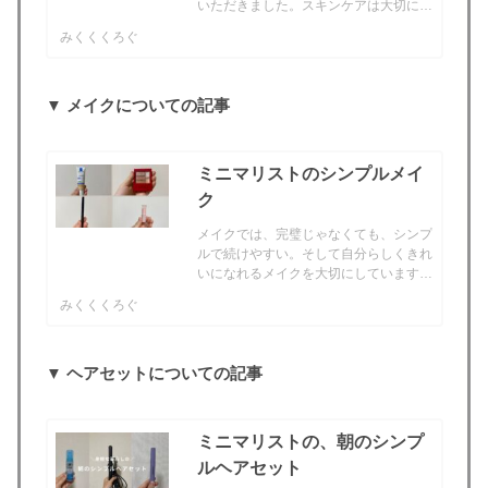
いただきました。スキンケアは大切にし
ているので、とても嬉しかったです...！
みくくくろぐ
親戚の叔母も「肌がツヤツヤだよね...ど
うやってるの？？」と会うたびに褒めて
くれます。一時期...
▼ メイクについての記事
ミニマリストのシンプルメイ
ク
メイクでは、完璧じゃなくても、シンプ
ルで続けやすい。そして自分らしくきれ
いになれるメイクを大切にしています。
きれいでいたいけど、ズボラで手の込ん
みくくくろぐ
だメイクはなかなか続かなかったからで
す。みく工程数が多いと、面倒になって
結局飛ばす...というこ...
▼ ヘアセットについての記事
ミニマリストの、朝のシンプ
ルヘアセット