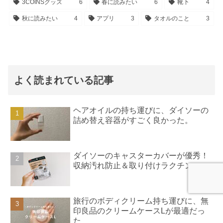
3COINSグッズ
6
春に読みたい
6
靴下
4
秋に読みたい
4
アプリ
3
タオルのこと
3
よく読まれている記事
ヘアオイルの持ち運びに、ダイソーの
詰め替え容器がすごく良かった。
ダイソーのキャスターカバーが優秀！
収納汚れ防止＆取り付けラクチン
旅行のボディクリーム持ち運びに、無
印良品のクリームケースLが最適だっ
た