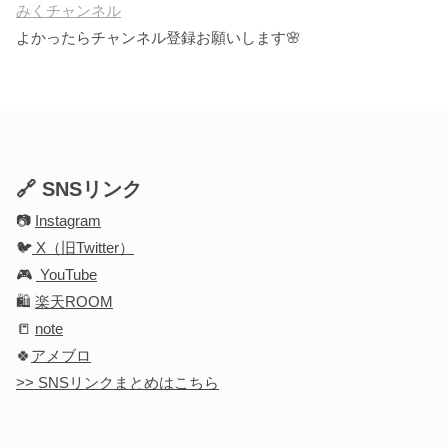
みくチャンネル
よかったらチャンネル登録お願いします🌸
🔗 SNSリンク
📷
Instagram
🐦
X（旧Twitter）
🎮
YouTube
🛍️
楽天ROOM
📒
note
🍀
アメブロ
>> SNSリンクまとめはこちら