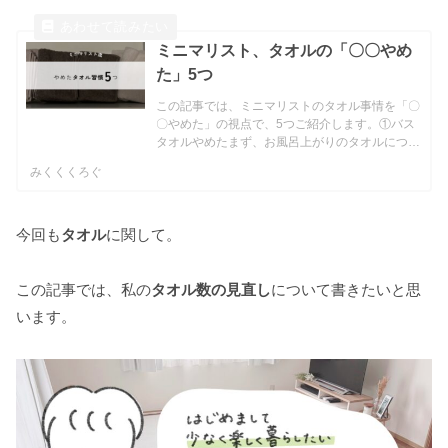
ミニマリスト、タオルの「〇〇やめ
た」5つ
この記事では、ミニマリストのタオル事情を「〇
〇やめた」の視点で、5つご紹介します。①バス
タオルやめたまず、お風呂上がりのタオルについ
て。バスタオルをやめて、すべてフェイスタオル
みくくくろぐ
にしました。バスタオルは、1枚1枚が大きいの
で、洗濯でも収納でも...
今回も
タオル
に関して。
この記事では、私の
タオル数の見直し
について書きたいと思
います。