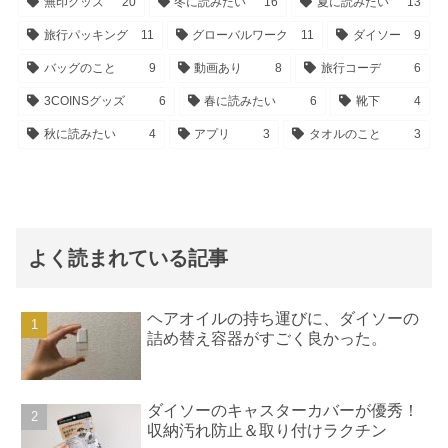
無印グッズ
20
冬に読みたい
16
夏に読みたい
13
旅行パッキング
11
グローバルワーク
11
ダイソー
9
バッグのこと
9
動画あり
8
旅行コーデ
6
3COINSグッズ
6
春に読みたい
6
靴下
4
秋に読みたい
4
アプリ
3
タオルのこと
3
よく読まれている記事
ヘアオイルの持ち運びに、ダイソーの
詰め替え容器がすごく良かった。
ダイソーのキャスターカバーが優秀！
収納汚れ防止＆取り付けラクチン