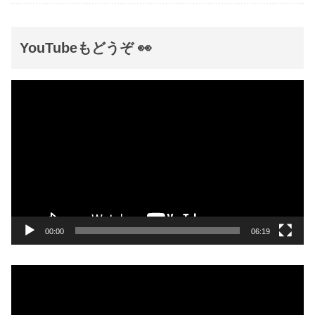
YouTubeもどうぞ 👀
動
画
プ
レ
ー
ヤ
ー
00:00
06:19
動
画
プ