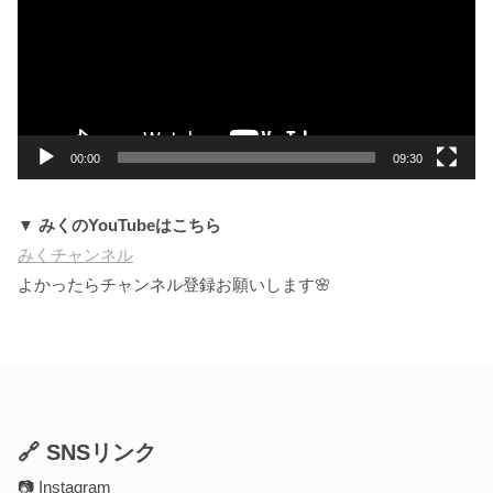
レ
ー
ヤ
ー
00:00
09:30
▼ みくのYouTubeはこちら
みくチャンネル
よかったらチャンネル登録お願いします🌸
🔗 SNSリンク
📷
Instagram