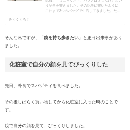
以前、「ミニマリスト、バッグは２つだけ」とい
う記事を書きました。その記事に書いたように、
これまで2つのバッグで生活してきました。た
だ、「もっと最低限な荷物の日用のバッグも欲し
みくくくろぐ
いな」と思うように。この記事では、そこで見つ
けた「最低限な荷物の日...
そんな私ですが、「
鏡を持ち歩きたい
」と思う出来事があり
ました。
化粧室で自分の顔を見てびっくりした
先日、外食でスパゲティを食べました。
その後しばらく買い物してから化粧室に入った時のことで
す。
鏡で自分の顔を見て、びっくりしました。