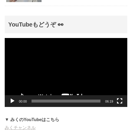
YouTubeもどうぞ 👀
動
画
プ
レ
ー
ヤ
ー
00:00
06:19
▼ みくのYouTubeはこちら
みくチャンネル