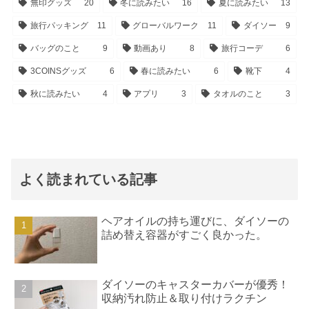
無印グッズ
20
冬に読みたい
16
夏に読みたい
13
旅行パッキング
11
グローバルワーク
11
ダイソー
9
バッグのこと
9
動画あり
8
旅行コーデ
6
3COINSグッズ
6
春に読みたい
6
靴下
4
秋に読みたい
4
アプリ
3
タオルのこと
3
よく読まれている記事
ヘアオイルの持ち運びに、ダイソーの
詰め替え容器がすごく良かった。
ダイソーのキャスターカバーが優秀！
収納汚れ防止＆取り付けラクチン