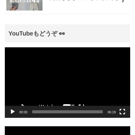
YouTubeもどうぞ 👀
動
画
プ
レ
ー
ヤ
ー
00:00
06:19
動