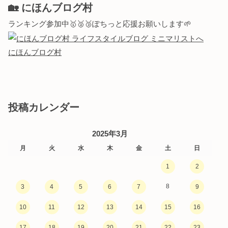
🏡 にほんブログ村
ランキング参加中🥇🥈🥉ぽちっと応援お願いします🌱
にほんブログ村
投稿カレンダー
2025年3月
月
火
水
木
金
土
日
1
2
8
3
4
5
6
7
9
10
11
12
13
14
15
16
17
18
19
20
21
22
23