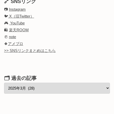
🔗 SNSリンク
📷
Instagram
🐦
X（旧Twitter）
🎮
YouTube
🛍️
楽天ROOM
📒
note
🍀
アメブロ
>> SNSリンクまとめはこちら
🗂 過去の記事