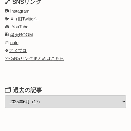
🔗 SNSリンク
📷
Instagram
🐦
X（旧Twitter）
🎮
YouTube
🛍️
楽天ROOM
📒
note
🍀
アメブロ
>> SNSリンクまとめはこちら
🗂 過去の記事