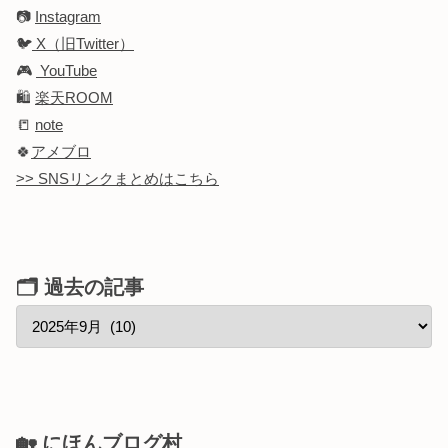
📷
Instagram
🐦
X（旧Twitter）
🎮
YouTube
🛍️
楽天ROOM
📒
note
🍀
アメブロ
>> SNSリンクまとめはこちら
🗂 過去の記事
🏡 にほんブログ村