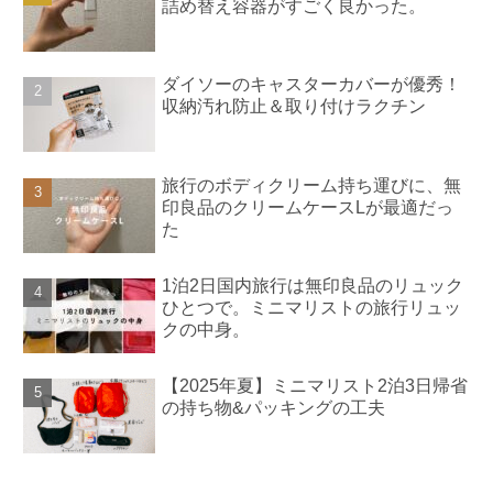
詰め替え容器がすごく良かった。
ダイソーのキャスターカバーが優秀！
収納汚れ防止＆取り付けラクチン
旅行のボディクリーム持ち運びに、無
印良品のクリームケースLが最適だっ
た
1泊2日国内旅行は無印良品のリュック
ひとつで。ミニマリストの旅行リュッ
クの中身。
【2025年夏】ミニマリスト2泊3日帰省
の持ち物&パッキングの工夫