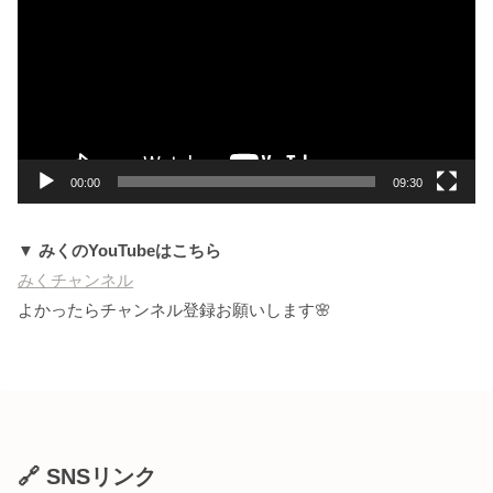
プ
レ
ー
ヤ
ー
00:00
09:30
▼ みくのYouTubeはこちら
みくチャンネル
よかったらチャンネル登録お願いします🌸
🔗 SNSリンク