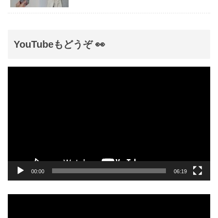
YouTubeもどうぞ 👀
動
画
プ
レ
ー
ヤ
ー
00:00
06:19
動
画