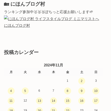
🏡 にほんブログ村
ランキング参加中🥇🥈🥉ぽちっと応援お願いします🌱
にほんブログ村
投稿カレンダー
2024年11月
月
火
水
木
金
土
日
1
3
2
6
7
4
5
8
9
10
12
11
13
14
15
16
17
19
23
24
18
20
21
22