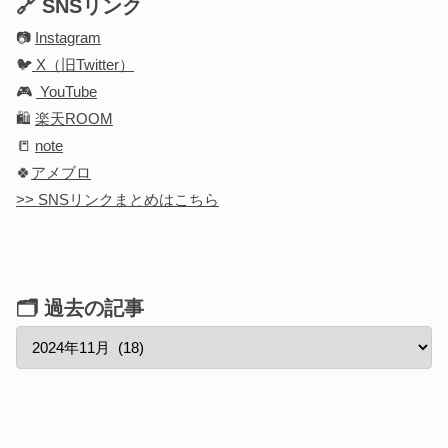
🔗 SNSリンク
📷
Instagram
🐦
X（旧Twitter）
🎮
YouTube
🛍️
楽天ROOM
📒
note
🍀
アメブロ
>> SNSリンクまとめはこちら
🗂 過去の記事