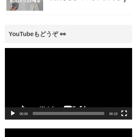
YouTubeもどうぞ 👀
動
画
プ
レ
ー
ヤ
ー
00:00
06:19
動