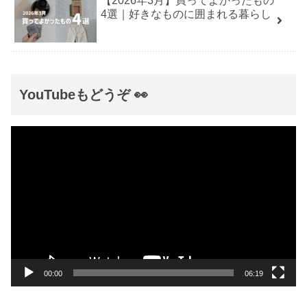
【2026年3月】買ってよかったもの
4選｜好きなものに囲まれる暮らし
YouTubeもどうぞ 👀
動
画
プ
レ
ー
ヤ
ー
00:00
06:19