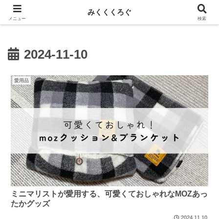
新しい記事はnoteに投稿しています！
みくくくろぐ
メニュー
検索
2024-11-10
愛用品
ミニマリストが愛用する、可愛くておしゃれなMOZあっ
たかグッズ
2024.11.10