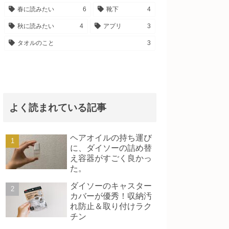
春に読みたい
6
靴下
4
秋に読みたい
4
アプリ
3
タオルのこと
3
よく読まれている記事
ヘアオイルの持ち運び
に、ダイソーの詰め替
え容器がすごく良かっ
た。
ダイソーのキャスター
カバーが優秀！収納汚
れ防止＆取り付けラク
チン