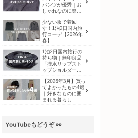
パンツが優秀｜お
しゃれなのに楽に
履ける一本
少ない服で着回
す！1泊2日国内旅
行コーデ【2026年
春】
1泊2日国内旅行の
持ち物｜無印良品
「撥水リップスト
ップショルダーバ
ッグ」にパッキン
【2026年3月】買っ
グ！【2026年3月】
てよかったもの4選
｜好きなものに囲
まれる暮らし
YouTubeもどうぞ 👀