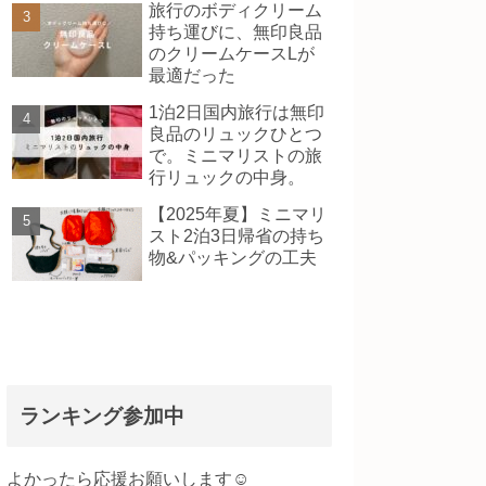
旅行のボディクリーム
持ち運びに、無印良品
のクリームケースLが
最適だった
1泊2日国内旅行は無印
良品のリュックひとつ
で。ミニマリストの旅
行リュックの中身。
【2025年夏】ミニマリ
スト2泊3日帰省の持ち
物&パッキングの工夫
ランキング参加中
よかったら応援お願いします☺️