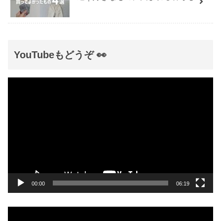
YouTubeもどうぞ 👀
動
画
プ
レ
ー
ヤ
ー
00:00
06:19
動