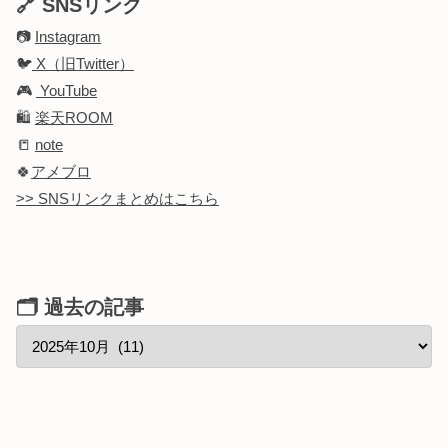
🔗 SNSリンク
📷
Instagram
🐦
X（旧Twitter）
🎮
YouTube
🛍️
楽天ROOM
📒
note
🍀
アメブロ
>> SNSリンクまとめはこちら
🗂 過去の記事