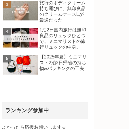
旅行のボディクリーム
持ち運びに、無印良品
のクリームケースLが
最適だった
1泊2日国内旅行は無印
良品のリュックひとつ
で。ミニマリストの旅
行リュックの中身。
【2025年夏】ミニマリ
スト2泊3日帰省の持ち
物&パッキングの工夫
ランキング参加中
よかったら応援お願いします☺️