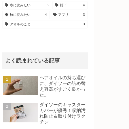
春に読みたい
6
靴下
4
秋に読みたい
4
アプリ
3
タオルのこと
3
よく読まれている記事
ヘアオイルの持ち運び
に、ダイソーの詰め替
え容器がすごく良かっ
た。
ダイソーのキャスター
カバーが優秀！収納汚
れ防止＆取り付けラク
チン