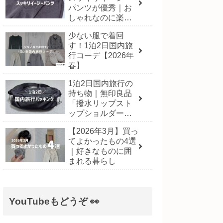
パンツが優秀｜お
しゃれなのに楽に
履ける一本
少ない服で着回
す！1泊2日国内旅
行コーデ【2026年
春】
1泊2日国内旅行の
持ち物｜無印良品
「撥水リップスト
ップショルダーバ
ッグ」にパッキン
【2026年3月】買っ
グ！【2026年3月】
てよかったもの4選
｜好きなものに囲
まれる暮らし
YouTubeもどうぞ 👀