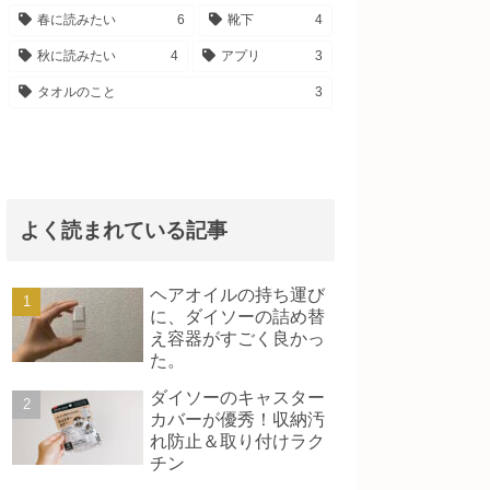
春に読みたい
6
靴下
4
秋に読みたい
4
アプリ
3
タオルのこと
3
よく読まれている記事
ヘアオイルの持ち運び
に、ダイソーの詰め替
え容器がすごく良かっ
た。
ダイソーのキャスター
カバーが優秀！収納汚
れ防止＆取り付けラク
チン