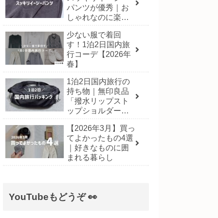
パンツが優秀｜お
しゃれなのに楽に
履ける一本
少ない服で着回
す！1泊2日国内旅
行コーデ【2026年
春】
1泊2日国内旅行の
持ち物｜無印良品
「撥水リップスト
ップショルダーバ
ッグ」にパッキン
【2026年3月】買っ
グ！【2026年3月】
てよかったもの4選
｜好きなものに囲
まれる暮らし
YouTubeもどうぞ 👀