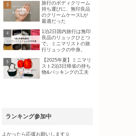
旅行のボディクリーム
持ち運びに、無印良品
のクリームケースLが
最適だった
1泊2日国内旅行は無印
良品のリュックひとつ
で。ミニマリストの旅
行リュックの中身。
【2025年夏】ミニマリ
スト2泊3日帰省の持ち
物&パッキングの工夫
ランキング参加中
よかったら応援お願いします☺️